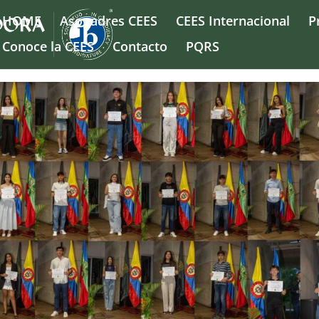
HOME
Asopadres CEES
CEES Internacional
P
Conoce la CEES
Contacto
PQRS