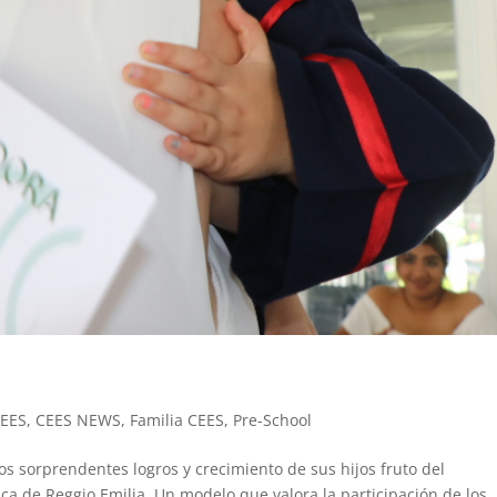
EES
,
CEES NEWS
,
Familia CEES
,
Pre-School
os sorprendentes logros y crecimiento de sus hijos fruto del
ca de Reggio Emilia. Un modelo que valora la participación de los