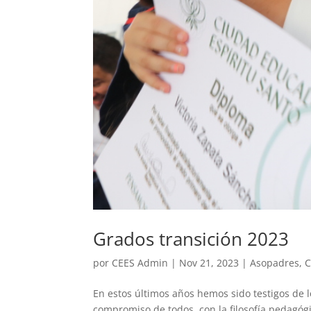
Grados transición 2023
por
CEES Admin
|
Nov 21, 2023
|
Asopadres
,
C
En estos últimos años hemos sido testigos de l
compromiso de todos, con la filosofía pedagógi