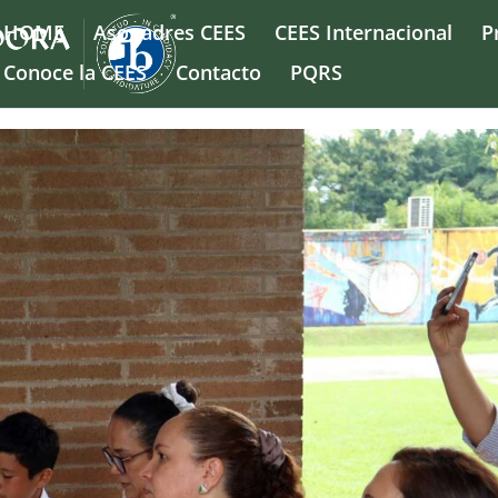
HOME
Asopadres CEES
CEES Internacional
P
Conoce la CEES
Contacto
PQRS