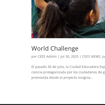
World Challenge
por
CEES Admin
|
Jul 30, 2025
|
CEES NEWS
,
J
El pasado 30 de julio, la Ciudad Educadora Espí
ciencia protagonizada por los ciudadanos de gr
promovida desde el proyecto insignia...