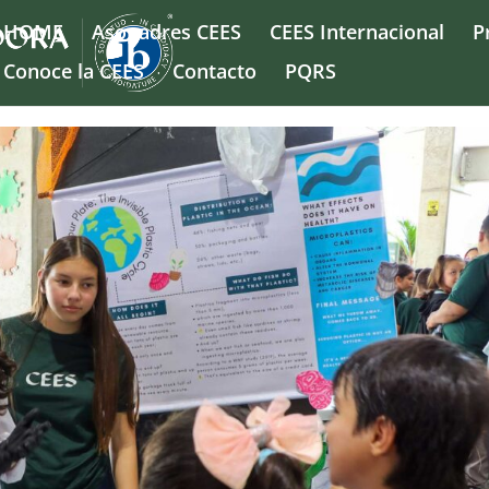
HOME
Asopadres CEES
CEES Internacional
P
Conoce la CEES
Contacto
PQRS