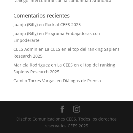
Diálogo intercultural con la comunidad Arahuaca
Comentarios recientes
Juanjo (Billy)
en
Rock al CEES 2025
Juanjo (Billy)
en
Programa Embajadoras con
Empoderarte
CEES Admin
en
La CEES en el top del ranking Sapiens
Research 2025
Mariela Rodríguez
en
La CEES en el top del ranking
Sapiens Research 2025
Camilo Torres Vargas
en
Diálogos de Prensa
Diseño: Comunicaciones CEES. Todos los derechos
reservados CEES 2025