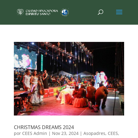
CHRISTMAS DREAMS 2024
por
CEES Admin
|
Nov 23, 2024
|
Asopadres
,
CEES
,