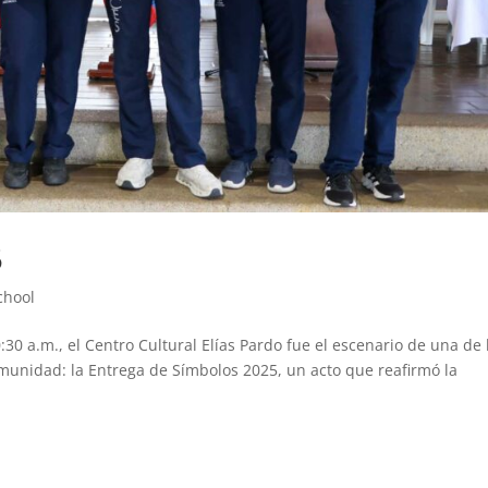
5
chool
0:30 a.m., el Centro Cultural Elías Pardo fue el escenario de una de 
munidad: la Entrega de Símbolos 2025, un acto que reafirmó la