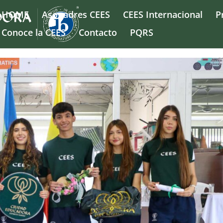
HOME
Asopadres CEES
CEES Internacional
P
Conoce la CEES
Contacto
PQRS