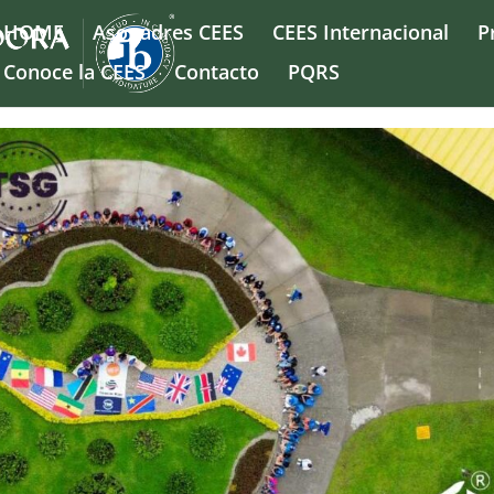
HOME
Asopadres CEES
CEES Internacional
P
Conoce la CEES
Contacto
PQRS