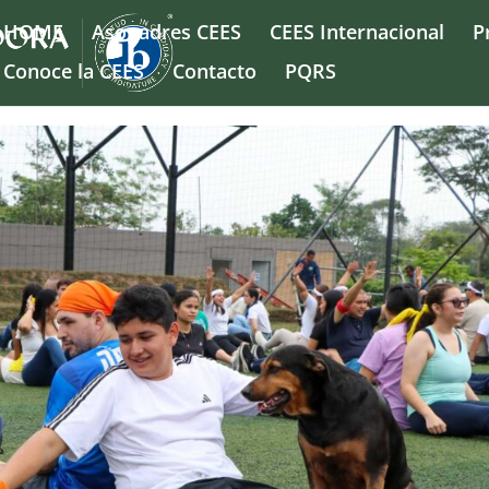
HOME
Asopadres CEES
CEES Internacional
P
Conoce la CEES
Contacto
PQRS