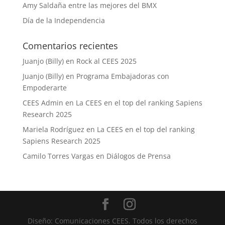
Amy Saldaña entre las mejores del BMX
Día de la Independencia
Comentarios recientes
Juanjo (Billy)
en
Rock al CEES 2025
Juanjo (Billy)
en
Programa Embajadoras con
Empoderarte
CEES Admin
en
La CEES en el top del ranking Sapiens
Research 2025
Mariela Rodríguez
en
La CEES en el top del ranking
Sapiens Research 2025
Camilo Torres Vargas
en
Diálogos de Prensa
Diseño: Comunicaciones CEES. Todos los derechos