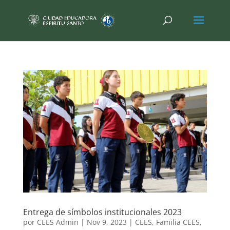
Entrega de símbolos institucionales 2023
por
CEES Admin
|
Nov 9, 2023
|
CEES
,
Familia CEES
,