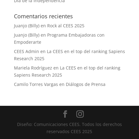
Día de la Independencia
Comentarios recientes
Juanjo (Billy)
en
Rock al CEES 2025
Juanjo (Billy)
en
Programa Embajadoras con
Empoderarte
CEES Admin
en
La CEES en el top del ranking Sapiens
Research 2025
Mariela Rodríguez
en
La CEES en el top del ranking
Sapiens Research 2025
Camilo Torres Vargas
en
Diálogos de Prensa
Diseño: Comunicaciones CEES. Todos los derechos
reservados CEES 2025