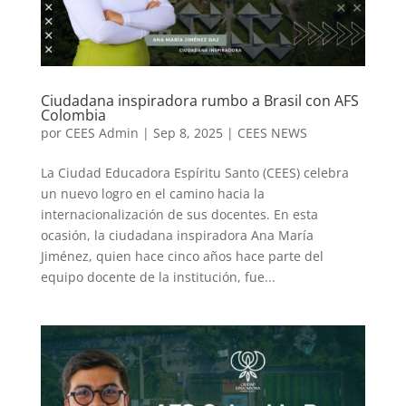
Ciudadana inspiradora rumbo a Brasil con AFS
Colombia
por
CEES Admin
|
Sep 8, 2025
|
CEES NEWS
La Ciudad Educadora Espíritu Santo (CEES) celebra
un nuevo logro en el camino hacia la
internacionalización de sus docentes. En esta
ocasión, la ciudadana inspiradora Ana María
Jiménez, quien hace cinco años hace parte del
equipo docente de la institución, fue...