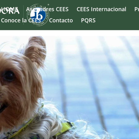
HOME
Asopadres CEES
CEES Internacional
P
Conoce la CEES
Contacto
PQRS