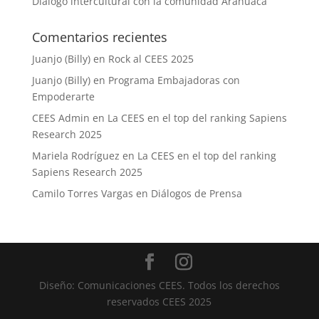
Diálogo intercultural con la comunidad Arahuaca
Comentarios recientes
Juanjo (Billy)
en
Rock al CEES 2025
Juanjo (Billy)
en
Programa Embajadoras con
Empoderarte
CEES Admin
en
La CEES en el top del ranking Sapiens
Research 2025
Mariela Rodríguez
en
La CEES en el top del ranking
Sapiens Research 2025
Camilo Torres Vargas
en
Diálogos de Prensa
Diseño: Comunicaciones CEES. Todos los derechos
reservados CEES 2025