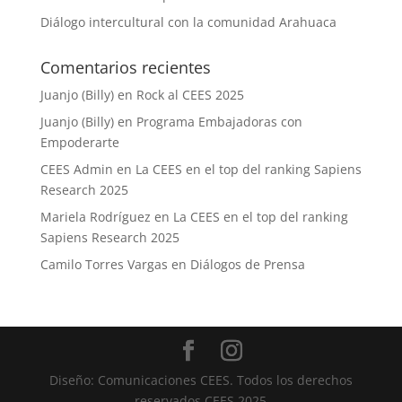
Diálogo intercultural con la comunidad Arahuaca
Comentarios recientes
Juanjo (Billy)
en
Rock al CEES 2025
Juanjo (Billy)
en
Programa Embajadoras con
Empoderarte
CEES Admin
en
La CEES en el top del ranking Sapiens
Research 2025
Mariela Rodríguez
en
La CEES en el top del ranking
Sapiens Research 2025
Camilo Torres Vargas
en
Diálogos de Prensa
Diseño: Comunicaciones CEES. Todos los derechos
reservados CEES 2025