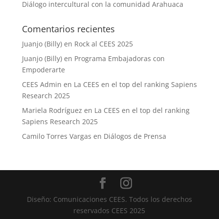
Diálogo intercultural con la comunidad Arahuaca
Comentarios recientes
Juanjo (Billy)
en
Rock al CEES 2025
Juanjo (Billy)
en
Programa Embajadoras con
Empoderarte
CEES Admin
en
La CEES en el top del ranking Sapiens
Research 2025
Mariela Rodríguez
en
La CEES en el top del ranking
Sapiens Research 2025
Camilo Torres Vargas
en
Diálogos de Prensa
Diseño: Comunicaciones CEES. Todos los derechos
reservados CEES 2025