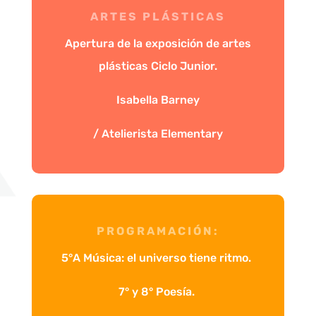
ARTES PLÁSTICAS
Apertura de la exposición de artes
plásticas Ciclo Junior.
Isabella Barney
/ Atelierista Elementary
PROGRAMACIÓN:
5°A Música: el universo tiene ritmo.
7° y 8° Poesía.