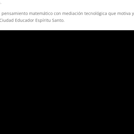
.
el pensamiento matemático con mediación tecnológica que motiva 
a Ciudad Educador Espíritu Santo.