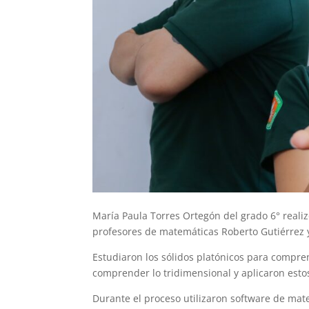
María Paula Torres Ortegón del grado 6° reali
profesores de matemáticas Roberto Gutiérrez 
Estudiaron los sólidos platónicos para compre
comprender lo tridimensional y aplicaron esto
Durante el proceso utilizaron software de ma