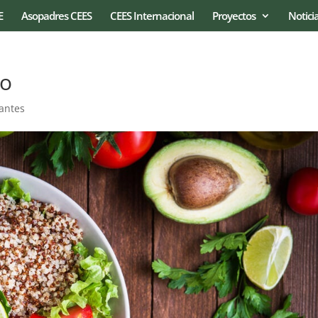
E
Asopadres CEES
CEES Internacional
Proyectos
Notici
zo
antes