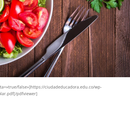
ta=»true/false»]https://ciudadeducadora.edu.co/wp-
ar.pdf[/pdfviewer]