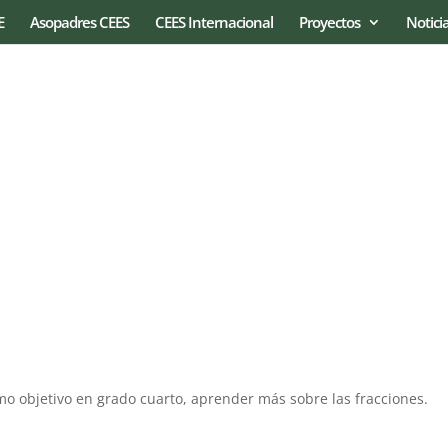
E
Asopadres CEES
CEES Internacional
Proyectos
Notici
mo objetivo en grado cuarto, aprender más sobre las fracciones.