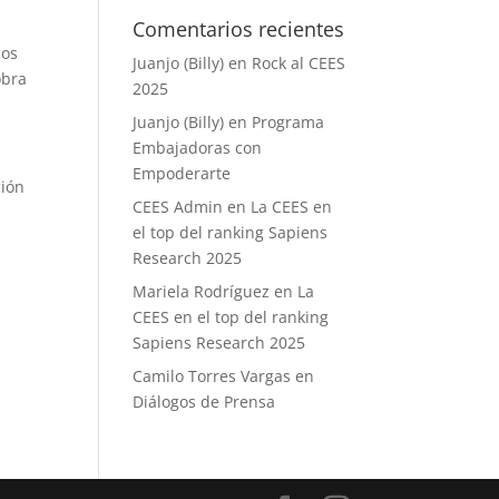
Comentarios recientes
los
Juanjo (Billy)
en
Rock al CEES
obra
2025
Juanjo (Billy)
en
Programa
Embajadoras con
Empoderarte
ción
CEES Admin
en
La CEES en
el top del ranking Sapiens
Research 2025
Mariela Rodríguez
en
La
CEES en el top del ranking
Sapiens Research 2025
Camilo Torres Vargas
en
Diálogos de Prensa