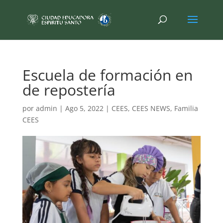
Escuela de formación en
de repostería
por
admin
|
Ago 5, 2022
|
CEES
,
CEES NEWS
,
Familia
CEES