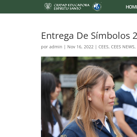
HOM
Entrega De Símbolos 
por
admin
|
Nov 16, 2022
|
CEES
,
CEES NEWS