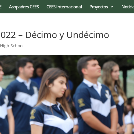
E
Asopadres CEES
CEES Internacional
Proyectos
Notici
2022 – Décimo y Undécimo
,
High School