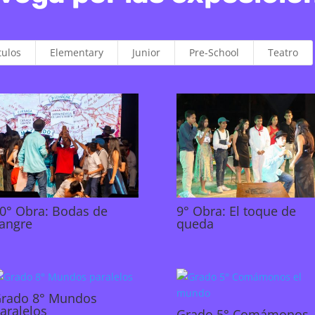
tulos
Elementary
Junior
Pre-School
Teatro
0° Obra: Bodas de
9° Obra: El toque de
angre
queda
rado 8° Mundos
aralelos
Grado 5° Comámonos