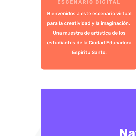
ESCENARIO DIGITAL
Bienvenidos a este escenario virtual
para la creatividad y la imaginación.
Una muestra de artística de los
estudiantes de la Ciudad Educadora
Espíritu Santo.
Na