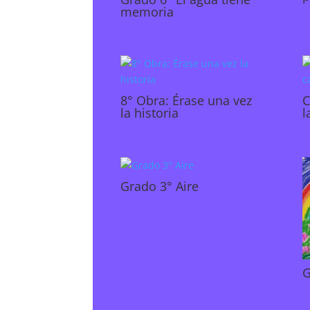
memoria
8° Obra: Érase una vez
C
la historia
l
Grado 3° Aire
G