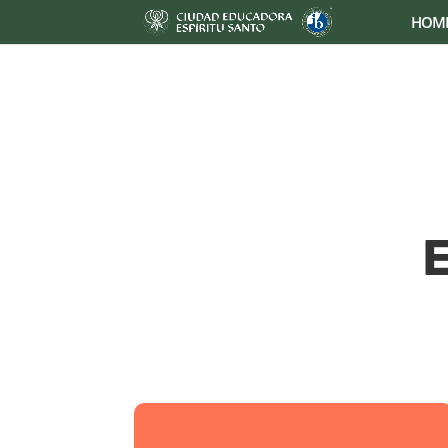
HOM
E