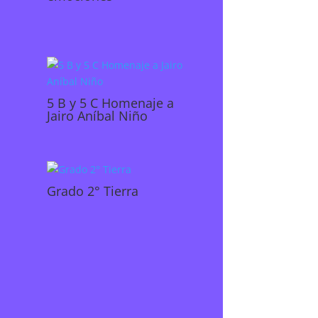
a
5 B y 5 C Homenaje a
Jairo Aníbal Niño
Grado 2° Tierra