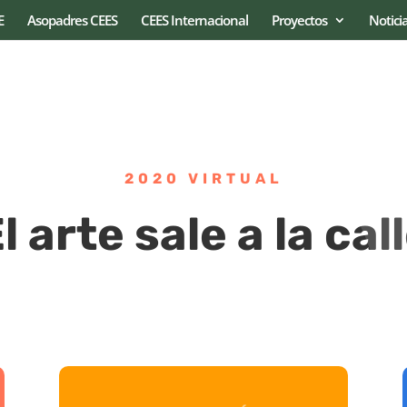
E
Asopadres CEES
CEES Internacional
Proyectos
Notici
2020 VIRTUAL
l arte sale a la cal