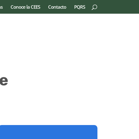
as
Conoce la CEES
Contacto
PQRS
le