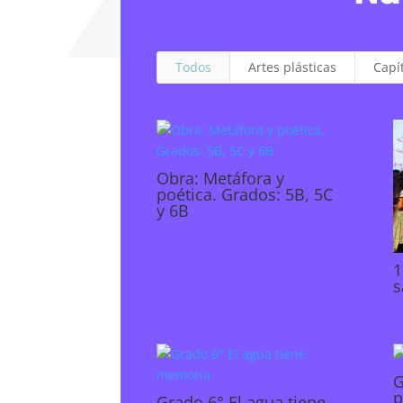
Todos
Artes plásticas
Capí
Obra: Metáfora y
poética. Grados: 5B, 5C
y 6B
1
s
G
p
Grado 6° El agua tiene