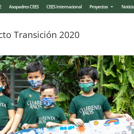
E
Asopadres CEES
CEES Internacional
Proyectos
Notici
to Transición 2020