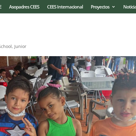
E
Asopadres CEES
CEES Internacional
Proyectos
Notici
School
,
Junior