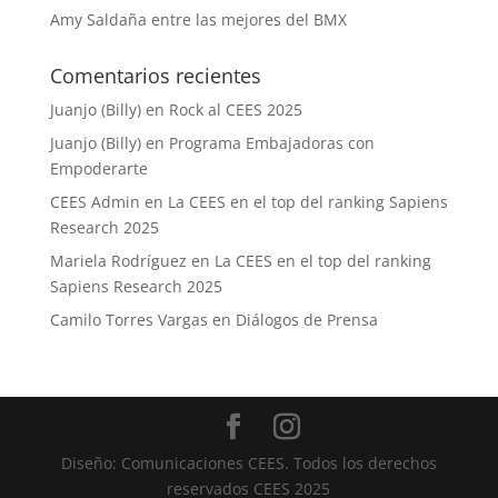
Amy Saldaña entre las mejores del BMX
Comentarios recientes
Juanjo (Billy)
en
Rock al CEES 2025
Juanjo (Billy)
en
Programa Embajadoras con
Empoderarte
CEES Admin
en
La CEES en el top del ranking Sapiens
Research 2025
Mariela Rodríguez
en
La CEES en el top del ranking
Sapiens Research 2025
Camilo Torres Vargas
en
Diálogos de Prensa
Diseño: Comunicaciones CEES. Todos los derechos
reservados CEES 2025